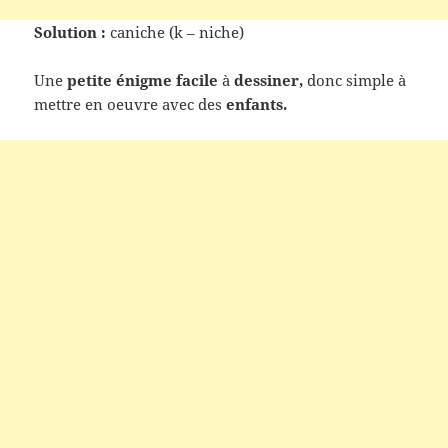
Solution :
caniche (k – niche)
Une
petite énigme facile
à
dessiner,
donc simple à
mettre en oeuvre avec des
enfants.