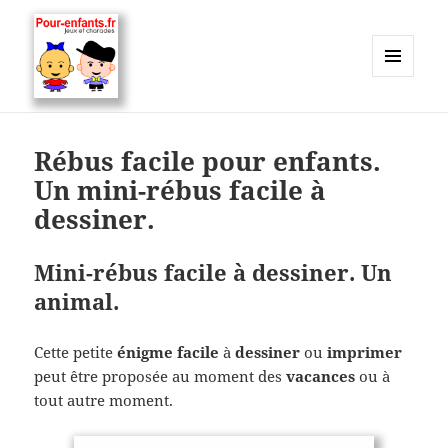
MENU
ET
Charades, mots cachés, jeux,
WIDGETS
devinettes, pour enfants.
Rébus facile pour enfants.
Un mini-rébus facile à
dessiner.
Mini-rébus facile à dessiner. Un
animal.
Cette petite
énigme facile
à
dessiner
ou
imprimer
peut être proposée au moment des
vacances
ou à
tout autre moment.