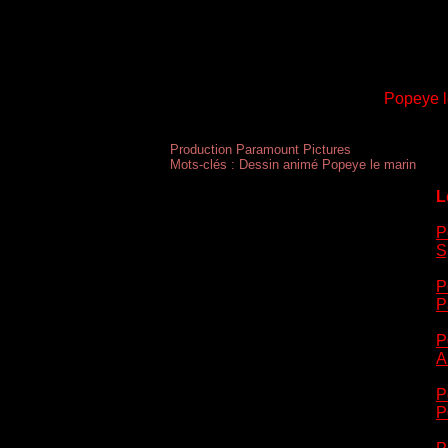
Popeye l
Production Paramount Pictures
Mots-clés : Dessin animé Popeye le marin
L
P
S
P
P
P
A
P
P