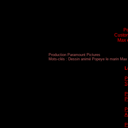
Po
Custo
Max 
Production Paramount Pictures
Mots-clés : Dessin animé Popeye le marin Max 
L
P
S
P
P
P
A
P