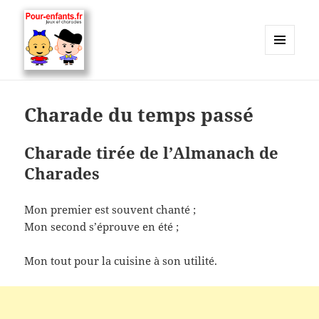
MENU
ET
Charades, mots cachés, jeux,
WIDGETS
devinettes, pour enfants.
Charade du temps passé
Charade tirée de l’Almanach de
Charades
Mon premier est souvent chanté ;
Mon second s’éprouve en été ;
Mon tout pour la cuisine à son utilité.