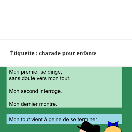
Charades, mots cachés, jeux,
devinettes, pour enfants.
Étiquette :
charade pour enfants