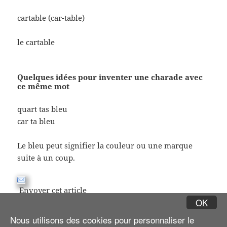
cartable (car-table)
le cartable
Quelques idées pour inventer une charade avec
ce même mot
quart tas bleu
car ta bleu
Le bleu peut signifier la couleur ou une marque
suite à un coup.
Envoyer cet article
OK
Nous utilisons des cookies pour personnaliser le
Navigation
PAGE
1