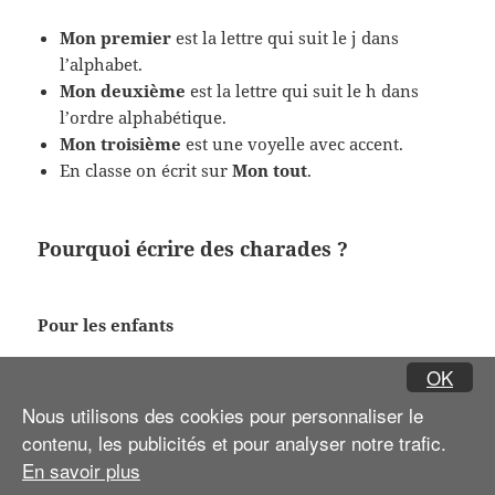
Mon premier
est la lettre qui suit le j dans
l’alphabet.
Mon deuxième
est la lettre qui suit le h dans
l’ordre alphabétique.
Mon troisième
est une voyelle avec accent.
En classe on écrit sur
Mon tout
.
Pourquoi écrire des charades ?
Pour les enfants
OK
Inventer une charade, c’est comme créer une
devinette magique ! On joue avec les mots, on fait
Nous utilisons des cookies pour personnaliser le
rire ses copains et on devient un vrai petit détective
contenu, les publicités et pour analyser notre trafic.
de l’imaginaire.
En savoir plus