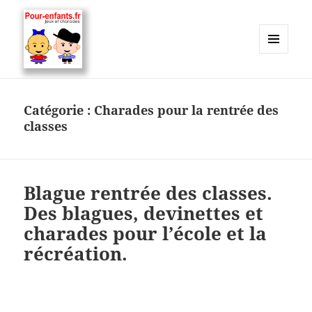
MENU
ET
Charades, mots cachés, jeux,
WIDGETS
devinettes, pour enfants.
Catégorie :
Charades pour la rentrée des
classes
Blague rentrée des classes.
Des blagues, devinettes et
charades pour l’école et la
récréation.