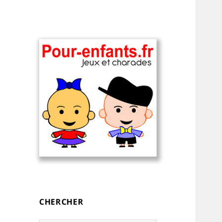
Charades, devinettes et jeux de
Charades, mots
mots pour enfants — à
cachés, jeux,
imprimer
devinettes, pour
CHERCHER
enfants.