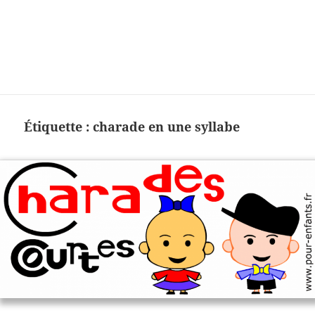
Charades, mots cachés, jeux,
devinettes, pour enfants.
Étiquette :
charade en une syllabe