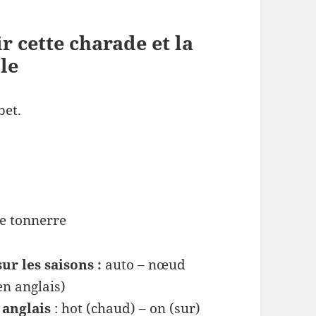
r cette charade et la
le
bet.
 le tonnerre
ur les saisons :
auto – nœud
en anglais)
 anglais
: hot (chaud) – on (sur)