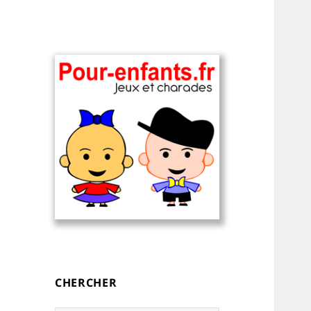
Charades, devinettes et jeux de
Charades, mots
mots pour enfants — à
cachés, jeux,
imprimer
devinettes, pour
CHERCHER
enfants.