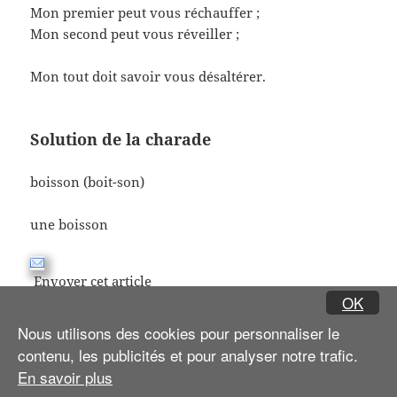
Mon premier peut vous réchauffer ;
Mon second peut vous réveiller ;
Mon tout doit savoir vous désaltérer.
Solution de la charade
boisson (boit-son)
une boisson
Envoyer cet article
OK
Nous utilisons des cookies pour personnaliser le
Navigation
PAGE
132
contenu, les publicités et pour analyser notre trafic.
des
En savoir plus
articles
Page
Page