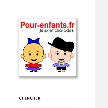
Charades, devinettes et jeux de
Charades, mots
mots pour enfants — à
cachés, jeux,
imprimer
devinettes, pour
CHERCHER
enfants.