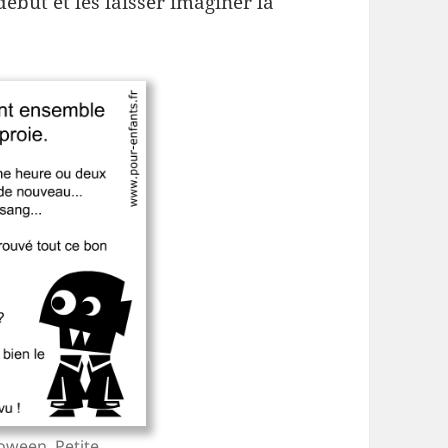
début et les laisser imaginer la
oween. Petite