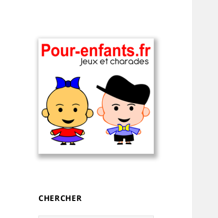
Charades, devinettes et jeux de
Charades, mots
mots pour enfants — à
cachés, jeux,
imprimer
devinettes, pour
CHERCHER
enfants.