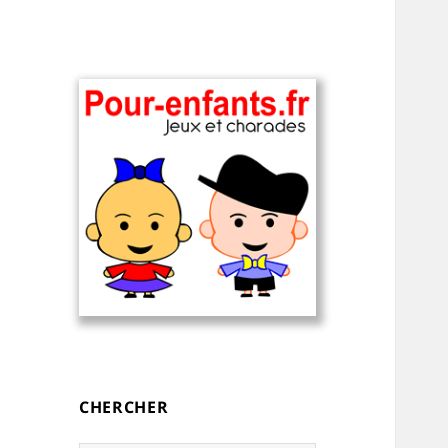
Charades, devinettes et jeux de
Charades, mots
mots pour enfants — à
cachés, jeux,
imprimer
devinettes, pour
CHERCHER
enfants.