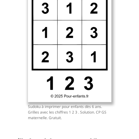
Sudoku à imprimer pour enfants dès 6 ans.
Grilles avec les chiffres 1 2 3 . Solution. CP GS
maternelle. Gratuit.