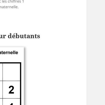
 les chiffres 1
maternelle.
our débutants