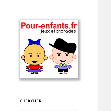
Charades, devinettes et jeux de
Charades, mots
mots pour enfants — à
cachés, jeux,
imprimer
devinettes, pour
CHERCHER
enfants.