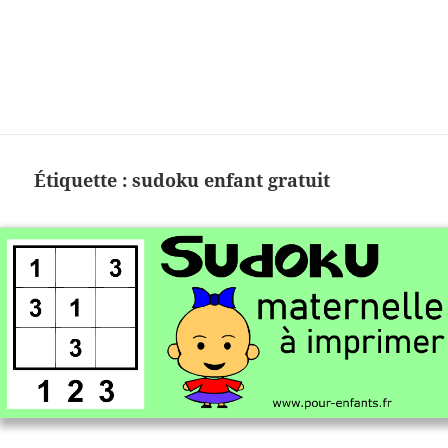
Charades, mots cachés, jeux,
devinettes, pour enfants.
Étiquette :
sudoku enfant gratuit